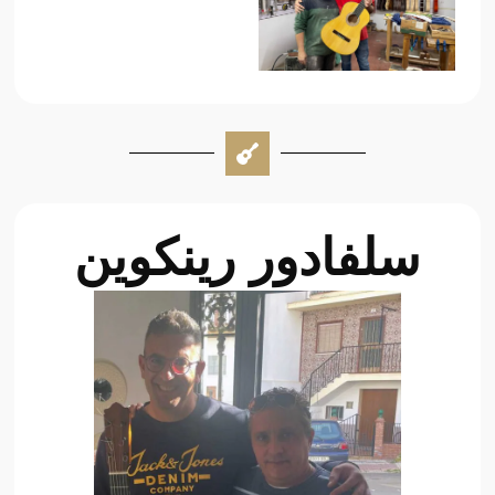
سلفادور رينكوين