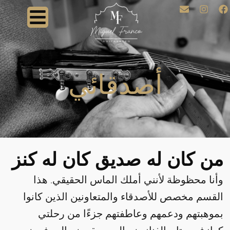
F
خطي
I
E
n
n
a
لى
v
s
c
لمحتوى
e
t
e
l
a
b
o
g
o
p
r
o
e
a
k
أصدقائي
m
من كان له صديق كان له كنز
وأنا محظوظة لأنني أملك الماس الحقيقي. هذا
القسم مخصص للأصدقاء والمتعاونين الذين كانوا
بموهبتهم ودعمهم وعاطفتهم جزءًا من رحلتي