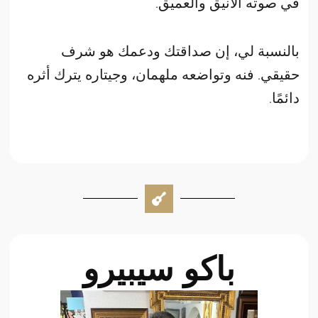
في صوته الأنيق والعميق.
بالنسبة لي، إن صداقتك ودعمك هو شرف
حقيقي. فنه وتواضعه ملهمان، وجيتاره يترك أثره
دائمًا.
باكو سيبيرو