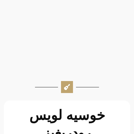
خوسيه لويس
رودريغيز